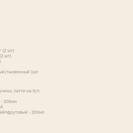
 (2 шт)
(2 шт)
)
ый/тыквенный 1шт
чино, латте на б/л
 - 200мл
ий
ейпфрутовый - 200мл