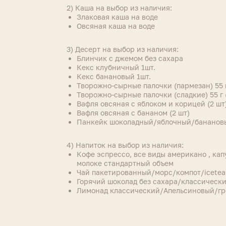
2) Каша на выбор из наличия:
Злаковая каша на воде
Овсяная каша на воде
3) Десерт на выбор из наличия:
Блинчик с джемом без сахара
Кекс клубничный 1шт.
Кекс банановый 1шт.
Творожно-сырные палочки (пармезан) 55 г
Творожно-сырные палочки (сладкие) 55 г 
Вафля овсяная с яблоком и корицей (2 шт
Вафля овсяная с бананом (2 шт)
Панкейк шоколадный/яблочный/бананов
4) Напиток на выбор из наличия:
Кофе эспрессо, все виды американо , капу
молоке стандартный объем
Чай пакетированный/морс/компот/icetea
Горячий шоколад без сахара/классическ
Лимонад классический/Апельсиновый/гр