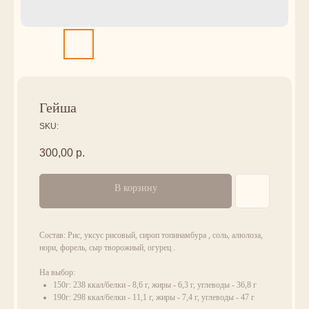
Гейша
SKU:
300,00
р.
В корзину
Состав: Рис, уксус рисовый, сироп топинамбура , соль, алюлоза,
нори, форель, сыр творожный, огурец .
На выбор:
150г: 238 ккал/белки - 8,6 г, жиры - 6,3 г, углеводы - 36,8 г
190г: 298 ккал/белки - 11,1 г, жиры - 7,4 г, углеводы - 47 г