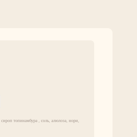
 сироп топинамбура , соль, алюлоза, нори,