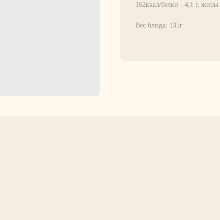
162ккал/белки - 4,1 г, жиры -
Вес блюда: 135г