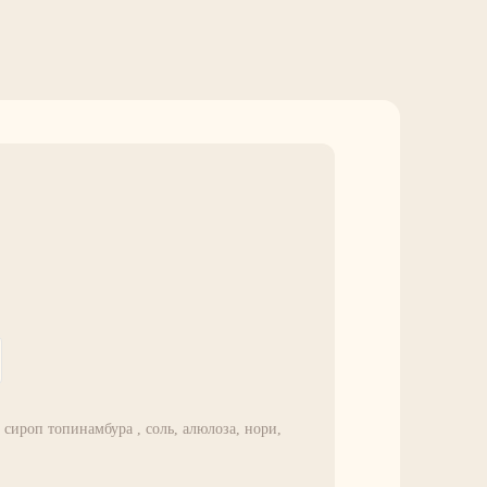
 сироп топинамбура , соль, алюлоза, нори,