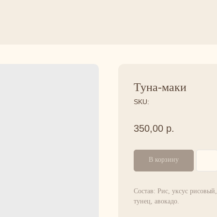
Туна-маки
SKU:
350,00
р.
В корзину
Состав: Рис, уксус рисовый,
тунец, авокадо.