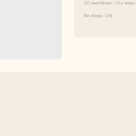
225 ккал/белки - 13 г, жиры -
Вес блюда: 129г