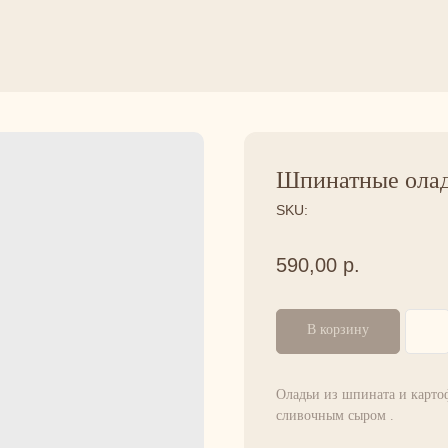
Шпинатные олад
SKU:
590,00
р.
В корзину
Оладьи из шпината и карто
сливочным сыром .