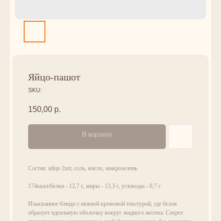
Яйцо-пашот
SKU:
150,00
р.
В корзину
Состав: яйцо 2шт, соль, масло, микрозелень
174ккал/белки - 12,7 г, жиры - 13,3 г, углеводы - 0,7 г
Изысканное блюдо с нежной кремовой текстурой, где белок
образует идеальную оболочку вокруг жидкого желтка. Секрет