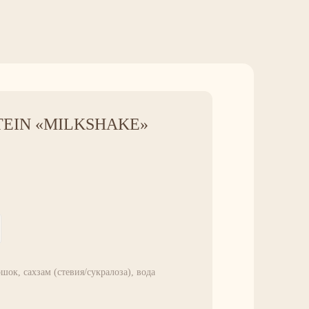
EIN «MILKSHAKE»
шок, сахзам (стевия/сукралоза), вода