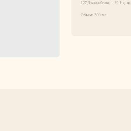
127,3 ккал/белки - 29,1 г, жи
Объем: 300 мл