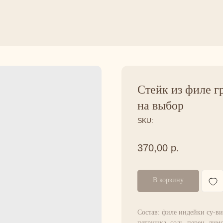
Стейк из филе г
на выбор
SKU:
370,00
р.
В корзину
Состав: филе индейки су-ви
петрушка, соль, перец, лим