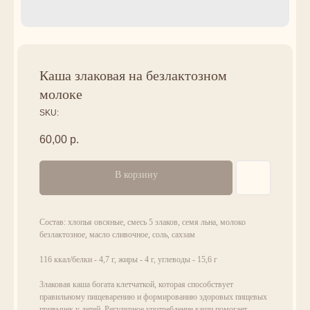
Каша злаковая на безлактозном
молоке
SKU:
60,00
р.
В корзину
Состав: хлопья овсяные, смесь 5 злаков, семя льна, молоко
безлактозное, масло сливочное, соль, сахзам
116 ккал/белки - 4,7 г, жиры - 4 г, углеводы - 15,6 г
Злаковая каша богата клетчаткой, которая способствует
правильному пищеварению и формированию здоровых пищевых
привычек у детей. Регулярное употребление каши помогает