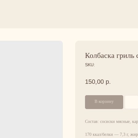
Колбаска гриль
SKU:
150,00
р.
В корзину
Состав: сосиски мясные, ка
170 ккал/белки — 7,3 г, жир