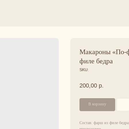
Макароны «По-ф
филе бедра
SKU:
200,00
р.
В корзину
Состав: фарш из филе бедра,
микрозелень