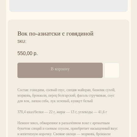
Вок по-азиатски с говядиной
SKU:
550,00
р.
В корзину
Состав: говядина, соевый соус, специя майоран, базилик сухой,
морковь, брокколи, перец болгарский, фасоль стручковая, соус
для вок, лапша соба, лук зеленый, кунжут белый
370,4 ккал/белки — 22 г, жиры — 13 г, углеводы — 41,6 г
Нежное мясо, обжаренное в раскалённом воке с ароматным
букетом специй и соевым соусом, приобретает насыщенный вкус
и аппетитную корочку. Свежие овощи — морковь, брокколи