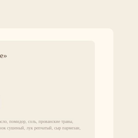
зе»
асло, помидор, соль, прованские травы,
нок сушеный, лук репчатый, сыр пармезан,