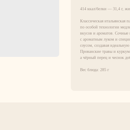
414 ккал/белки — 31,4 г, жи
Классическая итальянская п
по особой технологии медле
вкусов и ароматов. Сочные
с ароматным луком и специ
соусом, создавая идеальную
Прованские травы и куркум
а чёрный перец и чеснок д
Вес блюда: 285 г