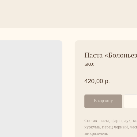
Паста «Болонье
SKU:
420,00
р.
В корзину
Состав: паста, фарш, лук, м
куркума, перец черный, чес
микрозелень