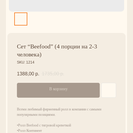
Сет “Beefood” (4 порции на 2-3
человека)
SKU:
1214
1388,00
р.
1735,00
р.
В корзину
Всеми любимый фирменный ролл в компании с самыми
популярными позициями.
•Ролл Beefood с тигровой креветкой
•Ролл Континент