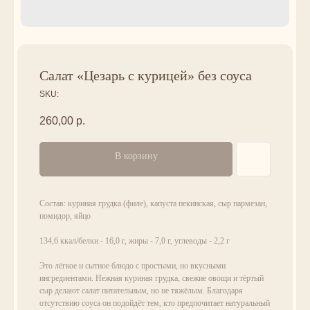
Салат «Цезарь с курицей» без соуса
SKU:
260,00
р.
В корзину
Состав: куриная грудка (филе), капуста пекинская, сыр пармезан,
помидор, яйцо
134,6 ккал/белки - 16,0 г, жиры - 7,0 г, углеводы - 2,2 г
Это лёгкое и сытное блюдо с простыми, но вкусными
ингредиентами. Нежная куриная грудка, свежие овощи и тёртый
сыр делают салат питательным, но не тяжёлым. Благодаря
отсутствию соуса он подойдёт тем, кто предпочитает натуральный