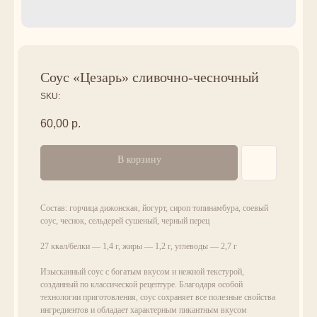
Соус «Цезарь» сливочно-чесночный
SKU:
60,00
р.
В корзину
Состав: горчица дижонская, йогурт, сироп топинамбура, соевый
соус, чеснок, сельдерей сушеный, черный перец
27 ккал/белки — 1,4 г, жиры — 1,2 г, углеводы — 2,7 г
Изысканный соус с богатым вкусом и нежной текстурой,
созданный по классической рецептуре. Благодаря особой
технологии приготовления, соус сохраняет все полезные свойства
ингредиентов и обладает характерным пикантным вкусом