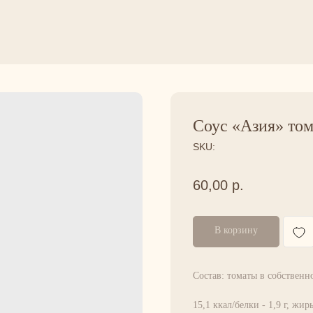
Соус «Азия» то
SKU:
60,00
р.
В корзину
Состав: томаты в собственн
15,1 ккал/белки - 1,9 г, жиры