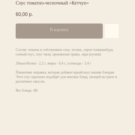
Соус томатно-чесночный «Кетчуп»
60,00
р.
В корзину
Состав: томаты в собственном соку, чеснок, сироп топинамбура,
соевый соус, соус чили, прованские травы, зира (кумин)
26ккал/белки - 2,2 г, жиры - 0,4 г, углеводы - 3,4 г
Пикантная заправка, которая добавит яркий вкус вашим блюдам.
Этот соус идеально подойдёт для мясных блюд, овощей на гриле и
различных закусок.
Вес блюда: 40г