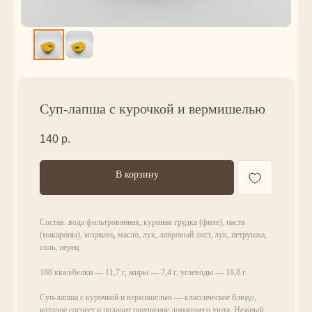
Суп-лапша с курочкой и вермишелью
140
р.
В корзину
Состав: вода фильтрованная, куриная грудка (филе), паста
(макароны), морковь, масло, лук, лавровый лист, лук, петрушка,
соль, перец
188 ккал/белки — 11,7 г, жиры — 7,4 г, углеводы — 18,8 г
Суп-лапша с курочкой и вермишелью — классическое блюдо,
которое согреет и подарит ощущение домашнего уюта. Нежный