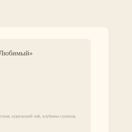
 «Любимый»
истная, курильский чай, клубника сушеная,