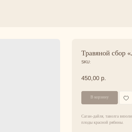
Травяной сбор
SKU:
450,00
р.
В корзину
Саган-дайля, таволга вязол
плоды красной рябины.