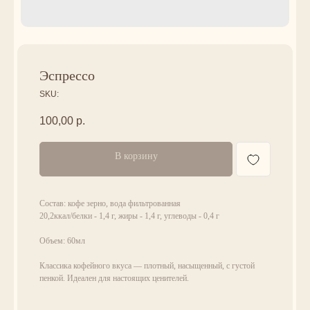
Эспрессо
SKU:
100,00
р.
В корзину
Состав: кофе зерно, вода фильтрованная
20,2ккал/белки - 1,4 г, жиры - 1,4 г, углеводы - 0,4 г
Объем: 60мл
Классика кофейного вкуса — плотный, насыщенный, с густой
пенкой. Идеален для настоящих ценителей.