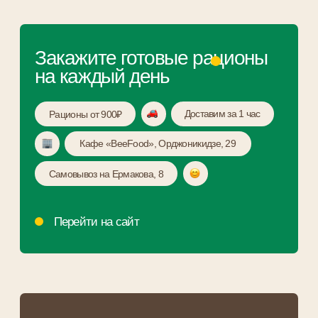
Кафе «BeeFood», Орджоникидзе, 29
Самовывоз на Ермакова, 8
Перейти на сайт
Мы на связи по любым
вопросам:
Прием заказов на доставку до 20:00
+7 (991) 438-23-43
Мы в соцсетях
Навигация
Доставка
и оплата
Категории меню
Завтраки
Детское меню
Гарниры
Пицца
Салаты
Закуски
Горячее