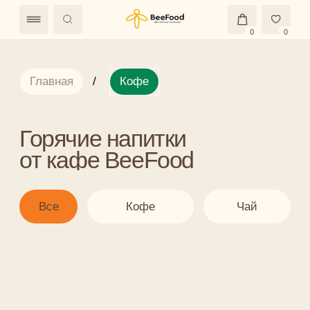
0
0
Главная
/
Кофе
Горячие напитки
от кафе BeeFood
Все
Кофе
Чай
Закажите готовые рационы
на каждый день
Доставим за 1 час
Рационы от 900₽