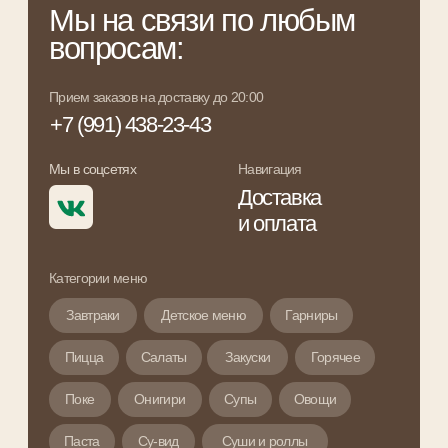
Поке
Онигири
Супы
Овощи
Паста
Су-вид
Суши и роллы
Соусы
Мороженое
Хлеб
Блины
Холодные напитки
Горячие напитки
Протеиновые коктейли
Комбо-наборы
Смузи и йогурты
Политика обработки персональных данных
Согласие на обработку персональных данных
ИП Бобро Алена Игоревна
ИНН 422007984819
ОГРНИП 320420500080548
Рассчетный счет:
40802810223070005521
ДО "Новокузнецкий" в г. Новокузнецк
АО "АЛЬФА-БАНК"
Корр. счет:
30101810600000000774
БИК 045004774