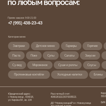
м заказов: 9:00-21:00
 (991) 438-23-43
егории меню
Завтраки
Детское меню
Гарниры
Горячее
Пицца
Он
Паста
Поке
Супы
Салаты
Закуски
Хлеб
Овощ
Су-вид
Мороженое
Суши и роллы
Соусы
Горячие напитки
Протеиновые коктейли
Холодные напитки
Блины
Комбо-набор
Корр. счет:
дический адрес:
Рассчетный счет:
30101810600000000774
овокузнецк , 654018,
40802810223070005521
Кирова 58 , кв. 104
БИК 045004774
ДО "Новокузнецкий" в г. Новокузнецк
АО "АЛЬФА-БАНК"