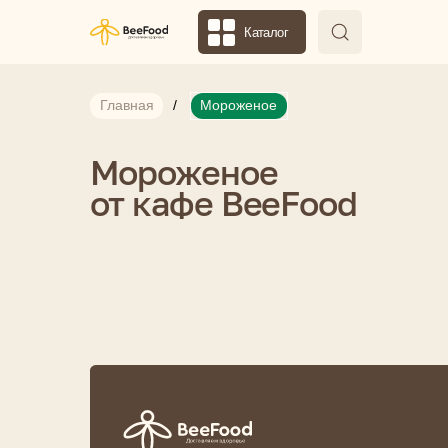
Каталог
Главная
/
Мороженое
Мороженое
от кафе BeeFood
М
п
Мы в соцсетях