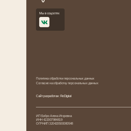
Прие
+7
Кат
Политика обработки персональных данных
Согласие на обработку персональных данных
Сайт разработан: ReDigital
ИП Бобро Алена Игоревна
Юри
ИНН 422007984819
г. Н
ОГРНИП 320420500080548
ул. 