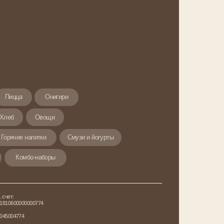
игири
и
Смузи и йогурты
ы