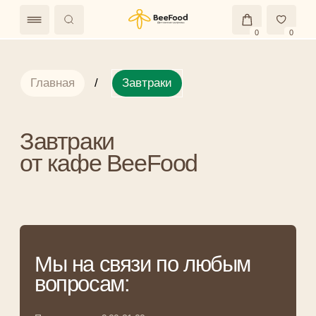
0
0
Главная
/
Завтраки
Завтраки
от кафе BeeFood
Мы на связи по любым
вопросам:
Прием заказов: 9:00-21:00
+7 (991) 438-23-43
Мы в соцсетях