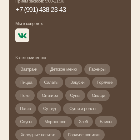
Категории меню
Завтраки
Детское меню
Гарниры
Пицца
Салаты
Закуски
Горячее
Поке
Онигири
Супы
Овощи
Паста
Су-вид
Суши и роллы
Соусы
Мороженое
Хлеб
Блины
Холодные напитки
Горячие напитки
Протеиновые коктейли
Комбо-наборы
Смузи и йогурты
Политика обработки персональных данных
Согласие на обработку персональных данных
ИП Бобро Алена Игоревна
ИНН 422007984819
ОГРНИП 320420500080548
Рассчетный счет:
40802810223070005521
ДО "Новокузнецкий" в г. Новокузнецк
АО "АЛЬФА-БАНК"