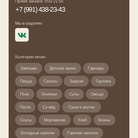
Категории меню
Завтраки
Детское меню
Гарниры
Пицца
Салаты
Закуски
Горячее
Поке
Онигири
Супы
Овощи
Паста
Су-вид
Суши и роллы
Соусы
Мороженое
Хлеб
Блины
Холодные напитки
Горячие напитки
Протеиновые коктейли
Комбо-наборы
Смузи и йогурты
Политика обработки персональных данных
Согласие на обработку персональных данных
ИП Бобро Алена Игоревна
ИНН 422007984819
ОГРНИП 320420500080548
Рассчетный счет:
40802810223070005521
ДО "Новокузнецкий" в г. Новокузнецк
АО "АЛЬФА-БАНК"