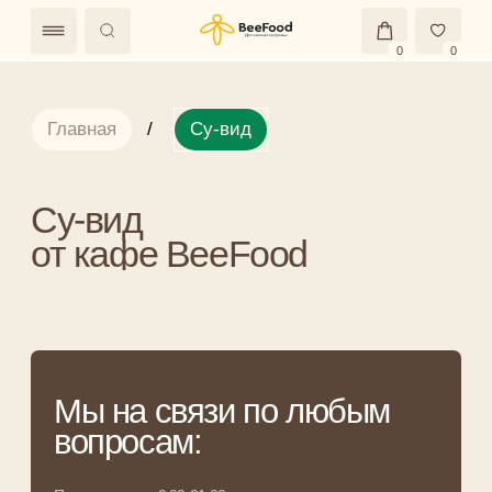
0
0
Главная
/
Су-вид
Су-вид
от кафе BeeFood
Мы на связи по любым
вопросам:
Прием заказов: 9:00-21:00
+7 (991) 438-23-43
Мы в соцсетях