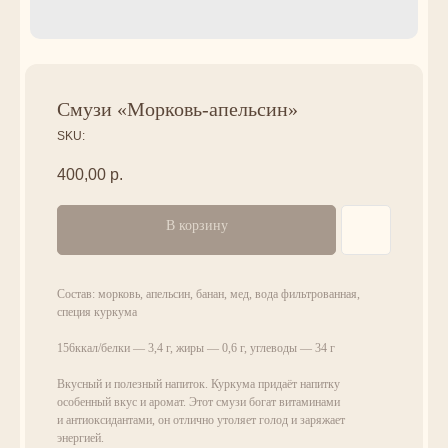
Смузи «Морковь-апельсин»
SKU:
400,00
р.
В корзину
Состав: морковь, апельсин, банан, мед, вода фильтрованная,
специя куркума
156ккал/белки — 3,4 г, жиры — 0,6 г, углеводы — 34 г
Вкусный и полезный напиток. Куркума придаёт напитку
особенный вкус и аромат. Этот смузи богат витаминами
и антиоксидантами, он отлично утоляет голод и заряжает
энергией.