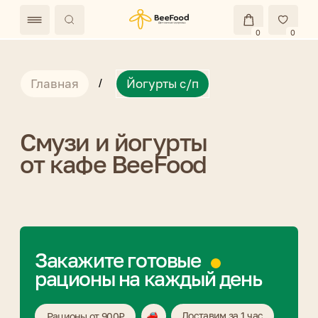
0
0
Главная
/
Йогурты с/п
Смузи и йогурты
от кафе BeeFood
Закажите готовые
рационы на каждый день
Доставим за 1 час
Рационы от 900₽
Кафе «BeeFood», Орджоникидзе, 29
Самовывоз на Ермакова, 8
Перейти на сайт