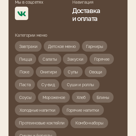
Холодные напитки
Горячие напитки
Протеиновые коктейли
Комбо-наборы
Смузи и йогурты
Политика обработки персональных данных
Согласие на обработку персональных данных
ИП Бобро Алена Игоревна
ИНН 422007984819
ОГРНИП 320420500080548
Рассчетный счет:
40802810223070005521
ДО "Новокузнецкий" в г.
Новокузнецк АО "АЛЬФА-БАНК"
Корр. счет:
30101810600000000774
БИК 045004774
Юридический адрес:
г. Новокузнецк , 654018,
ул. Кирова 58 , кв. 104
Сайт разработан: ReDigital