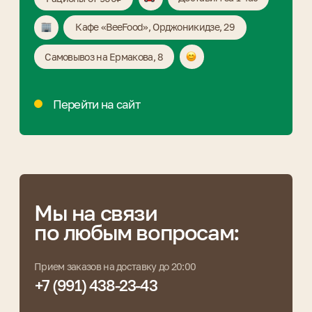
Мы на связи
по любым вопросам:
Прием заказов на доставку до 20:00
+7 (991) 438-23-43
Мы в соцсетях
Навигация
Доставка
и оплата
Категории меню
Завтраки
Детское меню
Гарниры
Пицца
Салаты
Закуски
Горячее
Поке
Онигири
Супы
Овощи
Паста
Су-вид
Суши и роллы
Соусы
Мороженое
Хлеб
Блины