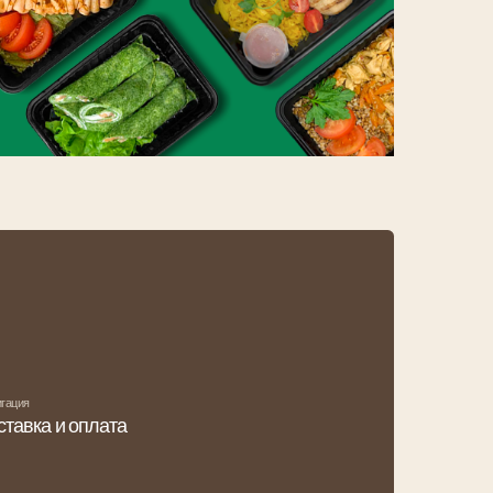
а
игири
и