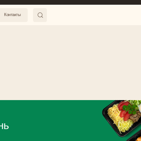
ты
ты
е, 29