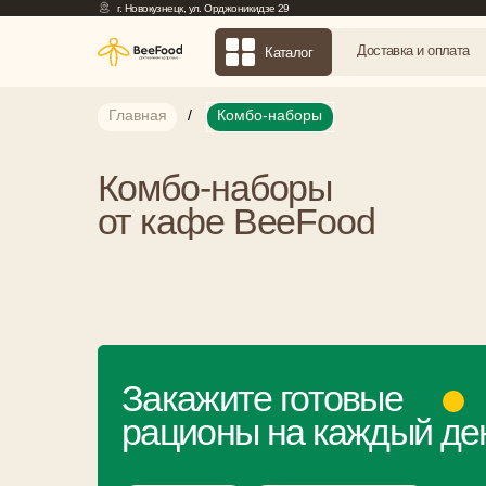
г. Новокузнецк, ул. Орджоникидзе 29
Доставка и оплата
Контак
Доставка и оплата
Контак
Каталог
Главная
/
Комбо-наборы
Комбо-наборы
от кафе BeeFood
Закажите готовые
рационы на каждый день
Рационы от 900₽
Самовывоз на Ермакова, 8
Доставим за 1 час
Кафе «BeeFood», Орджоникидз