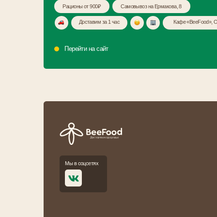
Перейти на сайт
М
п
Мы в соцсетях
Прие
+7
Кат