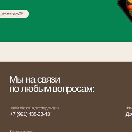
ы на связи
о любым вопросам:
м заказов на доставку до 20:00
Навигация
 (991) 438-23-43
Доставка и оплат
егории меню
Завтраки
Детское меню
Гарниры
Горячее
Пицца
Он
Паста
Поке
Супы
Салаты
Закуски
Хлеб
Овощ